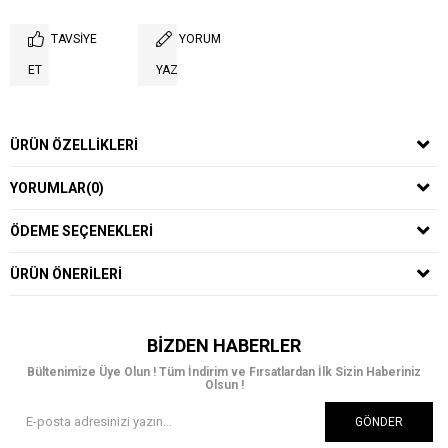
TAVSIYE
YORUM
ET
YAZ
ÜRÜN ÖZELLIKLERI
YORUMLAR
(0)
ÖDEME SEÇENEKLERI
ÜRÜN ÖNERILERI
BIZDEN HABERLER
Bültenimize Üye Olun ! Tüm İndirim ve Fırsatlardan İlk Sizin Haberiniz
Olsun !
GÖNDER