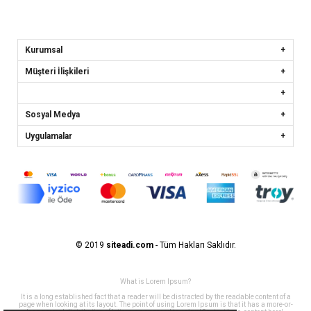
Kurumsal
Müşteri İlişkileri
Sosyal Medya
Uygulamalar
© 2019
siteadi.com
- Tüm Hakları Saklıdır.
What is Lorem Ipsum?
It is a long established fact that a reader will be distracted by the readable content of a
page when looking at its layout. The point of using Lorem Ipsum is that it has a more-or-