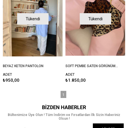
Tükendi
Tükendi
BEYAZ KETEN PANTOLON
SOFT PEMBE SATEN GÖRÜNÜMLÜ VEGAN DERİ CHAPS PANTOLON
ADET
ADET
₺950,00
₺1.850,00
1
BIZDEN HABERLER
Bültenimize Üye Olun ! Tüm İndirim ve Fırsatlardan İlk Sizin Haberiniz
Olsun !