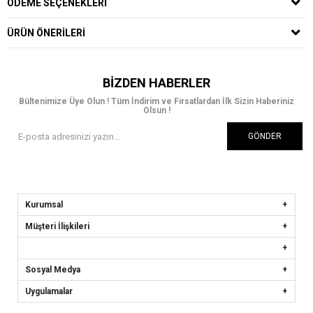
ÖDEME SEÇENEKLERI
ÜRÜN ÖNERILERI
BIZDEN HABERLER
Bültenimize Üye Olun ! Tüm İndirim ve Fırsatlardan İlk Sizin Haberiniz
Olsun !
GÖNDER
Kurumsal
Müşteri İlişkileri
Sosyal Medya
Uygulamalar